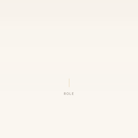
ROLE
ORGANIZAÇÕES QUE CONFIAM NO NOSSO TRABALHO