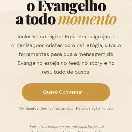
o
E
v
a
n
g
e
l
h
o
a
t
o
d
o
m
o
m
e
n
t
o
Inclusive no digital. Equipamos igrejas e
organizações cristãs com estratégia, sites e
ferramentas para que a mensagem do
Evangelho esteja no feed, no story e no
resultado de busca.
Quero Conversar →
30 minutos · Sem compromisso · Plano de ação incluso
“Pois virá o tempo em que não suportarão a sã