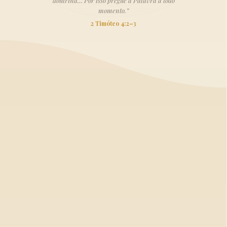
doutrina… Por isso pregue a Palavra a todo
momento.”
2 Timóteo 4:2–3