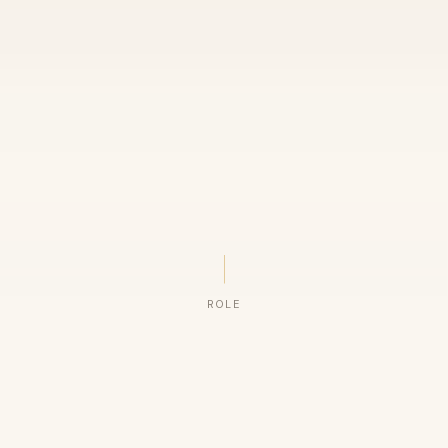
ROLE
ORGANIZAÇÕES QUE CONFIAM NO NOSSO TRABALHO