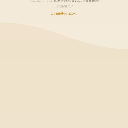
doutrina… Por isso pregue a Palavra a todo
momento.”
2 Timóteo 4:2–3