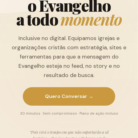
o
E
v
a
n
g
e
l
h
o
a
t
o
d
o
m
o
m
e
n
t
o
Inclusive no digital. Equipamos igrejas e
organizações cristãs com estratégia, sites e
ferramentas para que a mensagem do
Evangelho esteja no feed, no story e no
resultado de busca.
Quero Conversar →
30 minutos · Sem compromisso · Plano de ação incluso
“Pois virá o tempo em que não suportarão a sã