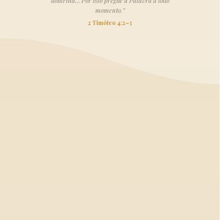
doutrina… Por isso pregue a Palavra a todo
momento.”
2 Timóteo 4:2–3