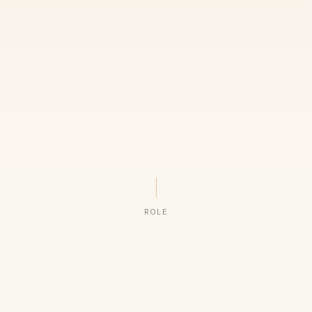
ROLE
ORGANIZAÇÕES QUE CONFIAM NO NOSSO TRABALHO