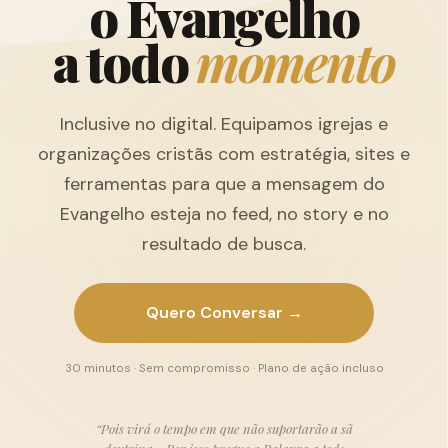
o
E
v
a
n
g
e
l
h
o
a
t
o
d
o
m
o
m
e
n
t
o
Inclusive no digital. Equipamos igrejas e
organizações cristãs com estratégia, sites e
ferramentas para que a mensagem do
Evangelho esteja no feed, no story e no
resultado de busca.
Quero Conversar →
30 minutos · Sem compromisso · Plano de ação incluso
“Pois virá o tempo em que não suportarão a sã