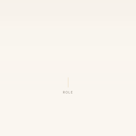
ROLE
ORGANIZAÇÕES QUE CONFIAM NO NOSSO TRABALHO