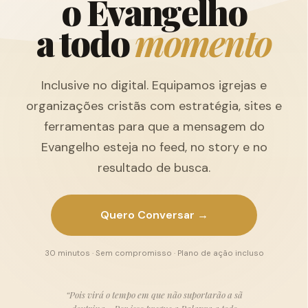
o
E
v
a
n
g
e
l
h
o
a
t
o
d
o
m
o
m
e
n
t
o
Inclusive no digital. Equipamos igrejas e
organizações cristãs com estratégia, sites e
ferramentas para que a mensagem do
Evangelho esteja no feed, no story e no
resultado de busca.
Quero Conversar →
30 minutos · Sem compromisso · Plano de ação incluso
“Pois virá o tempo em que não suportarão a sã