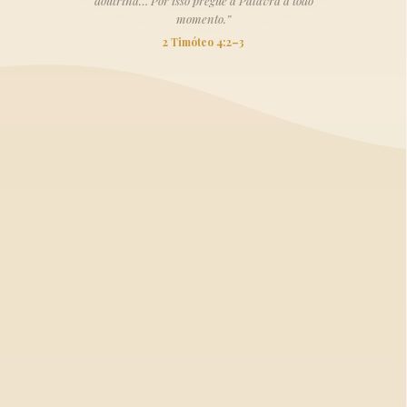
doutrina… Por isso pregue a Palavra a todo
momento.”
2 Timóteo 4:2–3