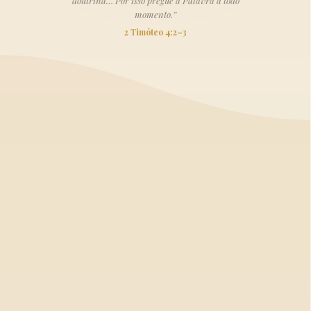
doutrina… Por isso pregue a Palavra a todo
momento.”
2 Timóteo 4:2–3