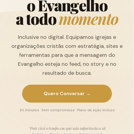
o
E
v
a
n
g
e
l
h
o
a
t
o
d
o
m
o
m
e
n
t
o
Inclusive no digital. Equipamos igrejas e
organizações cristãs com estratégia, sites e
ferramentas para que a mensagem do
Evangelho esteja no feed, no story e no
resultado de busca.
Quero Conversar →
30 minutos · Sem compromisso · Plano de ação incluso
“Pois virá o tempo em que não suportarão a sã