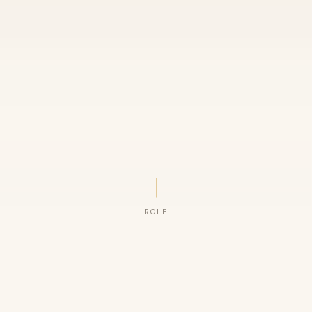
ROLE
ORGANIZAÇÕES QUE CONFIAM NO NOSSO TRABALHO