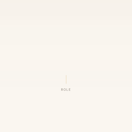
ROLE
ORGANIZAÇÕES QUE CONFIAM NO NOSSO TRABALHO