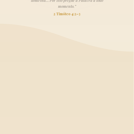
doutrina… Por isso pregue a Palavra a todo
momento.”
2 Timóteo 4:2–3