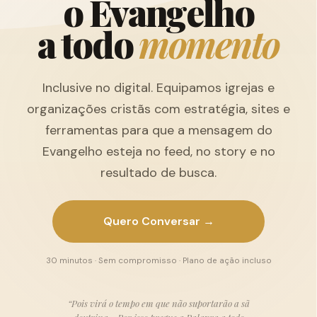
o
E
v
a
n
g
e
l
h
o
a
t
o
d
o
m
o
m
e
n
t
o
Inclusive no digital. Equipamos igrejas e
organizações cristãs com estratégia, sites e
ferramentas para que a mensagem do
Evangelho esteja no feed, no story e no
resultado de busca.
Quero Conversar →
30 minutos · Sem compromisso · Plano de ação incluso
“Pois virá o tempo em que não suportarão a sã