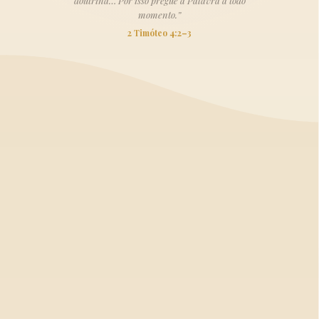
doutrina… Por isso pregue a Palavra a todo
momento.”
2 Timóteo 4:2–3