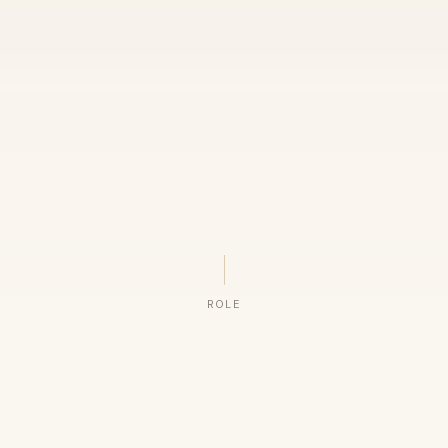
ROLE
ORGANIZAÇÕES QUE CONFIAM NO NOSSO TRABALHO