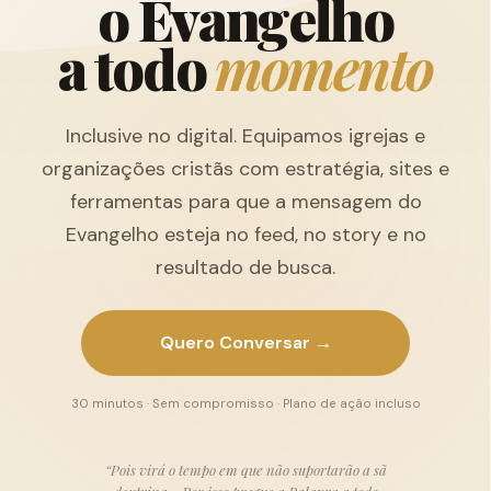
o
E
v
a
n
g
e
l
h
o
a
t
o
d
o
m
o
m
e
n
t
o
Inclusive no digital. Equipamos igrejas e
organizações cristãs com estratégia, sites e
ferramentas para que a mensagem do
Evangelho esteja no feed, no story e no
resultado de busca.
Quero Conversar →
30 minutos · Sem compromisso · Plano de ação incluso
“Pois virá o tempo em que não suportarão a sã