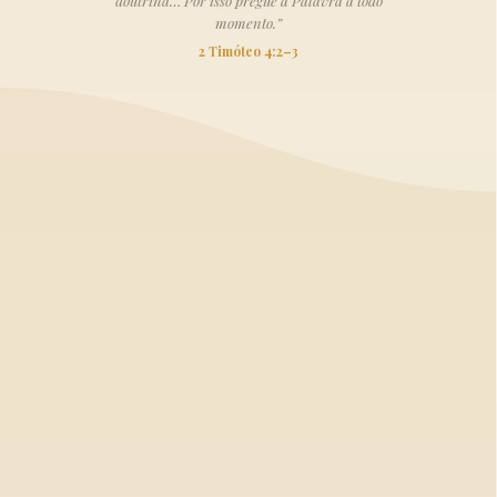
doutrina… Por isso pregue a Palavra a todo
momento.”
2 Timóteo 4:2–3