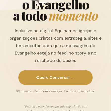
o
E
v
a
n
g
e
l
h
o
a
t
o
d
o
m
o
m
e
n
t
o
Inclusive no digital. Equipamos igrejas e
organizações cristãs com estratégia, sites e
ferramentas para que a mensagem do
Evangelho esteja no feed, no story e no
resultado de busca.
Quero Conversar →
30 minutos · Sem compromisso · Plano de ação incluso
“Pois virá o tempo em que não suportarão a sã