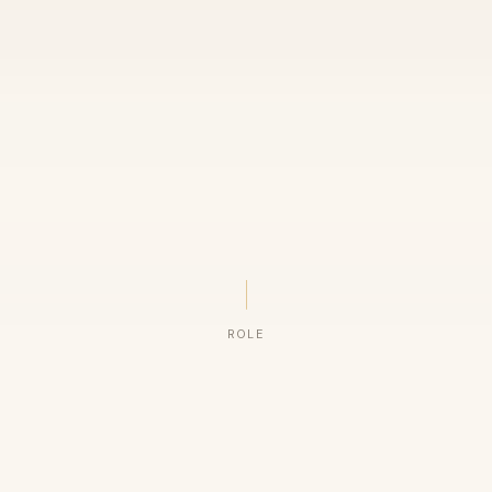
ROLE
ORGANIZAÇÕES QUE CONFIAM NO NOSSO TRABALHO