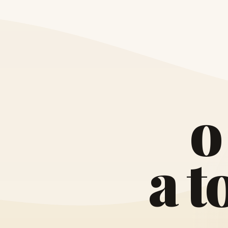
o
a
t