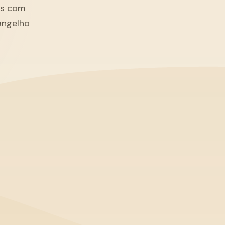
tãs com
angelho