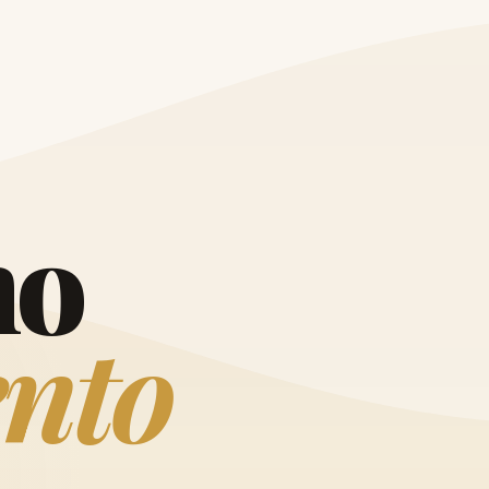
O
h
o
e
n
t
o