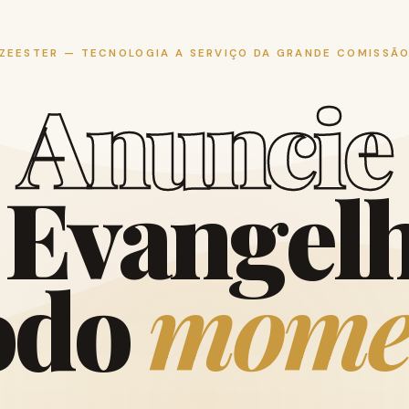
ZEESTER — TECNOLOGIA A SERVIÇO DA GRANDE COMISSÃ
A
n
u
n
c
i
e
E
v
a
n
g
e
l
o
d
o
m
o
m