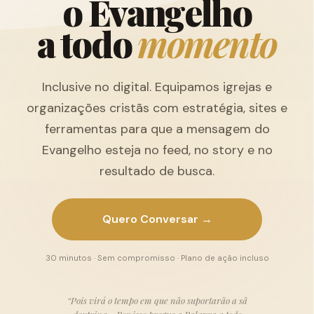
o
E
v
a
n
g
e
l
h
o
a
t
o
d
o
m
o
m
e
n
t
o
Inclusive no digital. Equipamos igrejas e
organizações cristãs com estratégia, sites e
ferramentas para que a mensagem do
Evangelho esteja no feed, no story e no
resultado de busca.
Quero Conversar →
30 minutos · Sem compromisso · Plano de ação incluso
“Pois virá o tempo em que não suportarão a sã