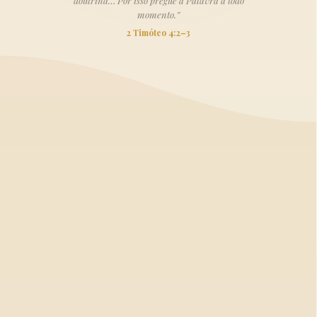
doutrina… Por isso pregue a Palavra a todo
momento.”
2 Timóteo 4:2–3