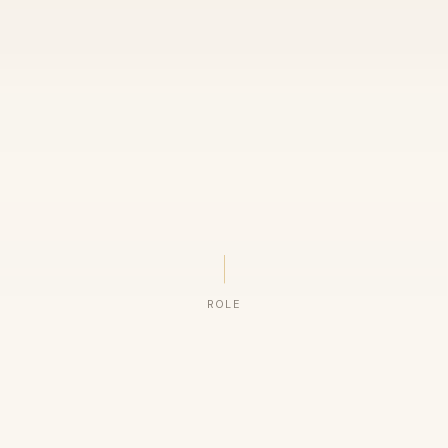
ROLE
ORGANIZAÇÕES QUE CONFIAM NO NOSSO TRABALHO