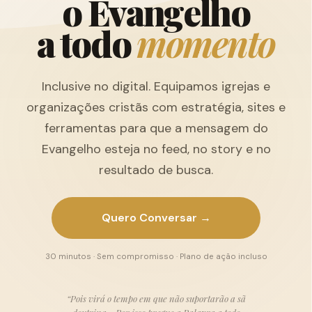
o
E
v
a
n
g
e
l
h
o
a
t
o
d
o
m
o
m
e
n
t
o
Inclusive no digital. Equipamos igrejas e
organizações cristãs com estratégia, sites e
ferramentas para que a mensagem do
Evangelho esteja no feed, no story e no
resultado de busca.
Quero Conversar →
30 minutos · Sem compromisso · Plano de ação incluso
“Pois virá o tempo em que não suportarão a sã