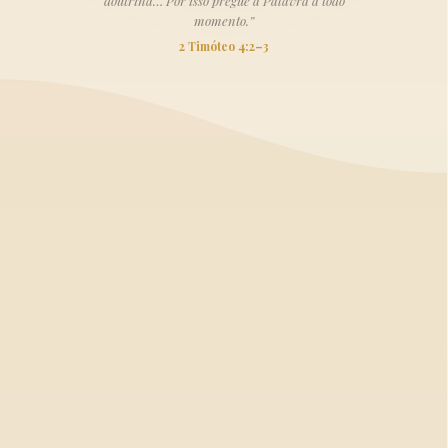
doutrina… Por isso pregue a Palavra a todo
momento.”
2 Timóteo 4:2–3