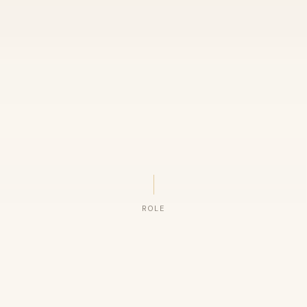
ROLE
ORGANIZAÇÕES QUE CONFIAM NO NOSSO TRABALHO