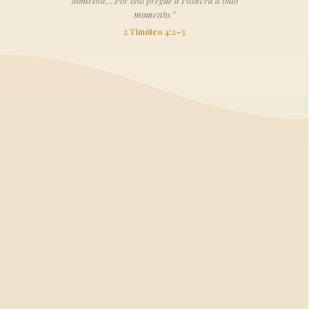
doutrina… Por isso pregue a Palavra a todo
momento.”
2 Timóteo 4:2–3