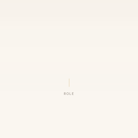
ROLE
ORGANIZAÇÕES QUE CONFIAM NO NOSSO TRABALHO