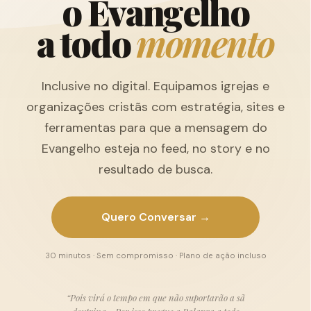
o
E
v
a
n
g
e
l
h
o
a
t
o
d
o
m
o
m
e
n
t
o
Inclusive no digital. Equipamos igrejas e
organizações cristãs com estratégia, sites e
ferramentas para que a mensagem do
Evangelho esteja no feed, no story e no
resultado de busca.
Quero Conversar →
30 minutos · Sem compromisso · Plano de ação incluso
“Pois virá o tempo em que não suportarão a sã