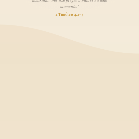
doutrina… Por isso pregue a Palavra a todo
momento.”
2 Timóteo 4:2–3