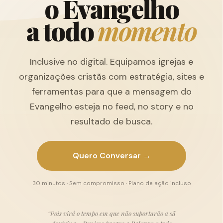
o
E
v
a
n
g
e
l
h
o
a
t
o
d
o
m
o
m
e
n
t
o
Inclusive no digital. Equipamos igrejas e
organizações cristãs com estratégia, sites e
ferramentas para que a mensagem do
Evangelho esteja no feed, no story e no
resultado de busca.
Quero Conversar →
30 minutos · Sem compromisso · Plano de ação incluso
“Pois virá o tempo em que não suportarão a sã