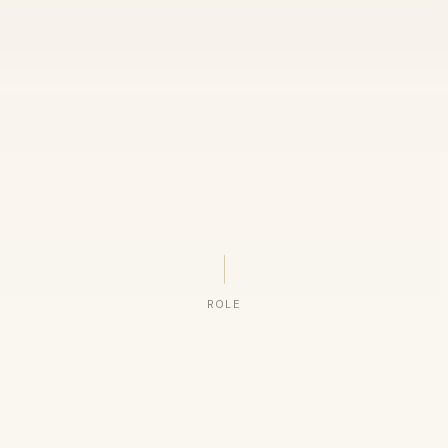
ROLE
ORGANIZAÇÕES QUE CONFIAM NO NOSSO TRABALHO