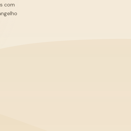
tãs com
angelho