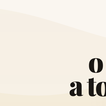
o
a
t