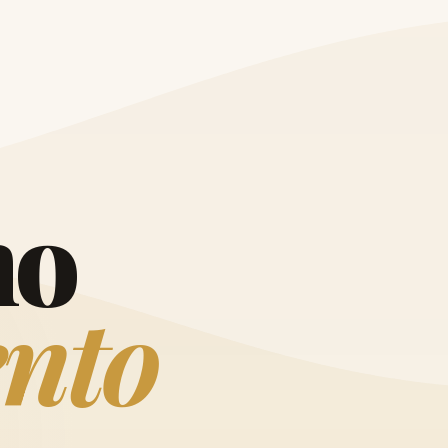
O
h
o
e
n
t
o