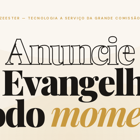
ZEESTER — TECNOLOGIA A SERVIÇO DA GRANDE COMISSÃ
A
n
u
n
c
i
e
E
v
a
n
g
e
l
o
d
o
m
o
m