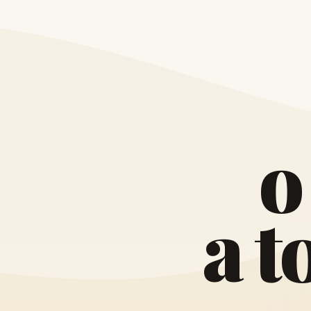
o
a
t