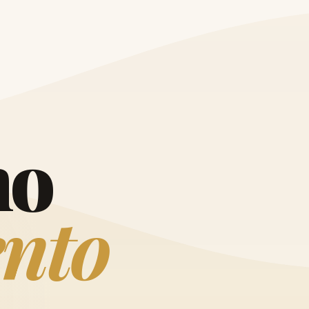
O
h
o
e
n
t
o