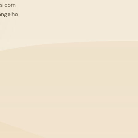
tãs com
angelho