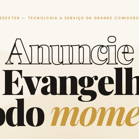
ZEESTER — TECNOLOGIA A SERVIÇO DA GRANDE COMISSÃ
A
n
u
n
c
i
e
E
v
a
n
g
e
l
o
d
o
m
o
m