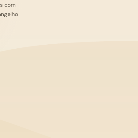
tãs com
angelho