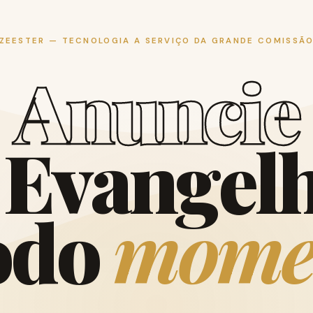
ZEESTER — TECNOLOGIA A SERVIÇO DA GRANDE COMISSÃ
A
n
u
n
c
i
e
E
v
a
n
g
e
l
o
d
o
m
o
m