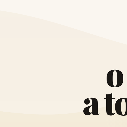
o
a
t