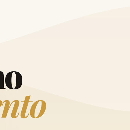
O
h
o
e
n
t
o