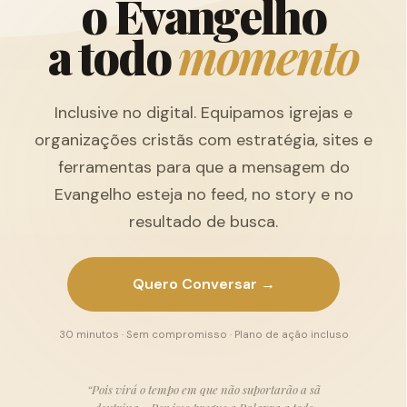
o
E
v
a
n
g
e
l
h
o
a
t
o
d
o
m
o
m
e
n
t
o
Inclusive no digital. Equipamos igrejas e
organizações cristãs com estratégia, sites e
ferramentas para que a mensagem do
Evangelho esteja no feed, no story e no
resultado de busca.
Quero Conversar →
30 minutos · Sem compromisso · Plano de ação incluso
“Pois virá o tempo em que não suportarão a sã