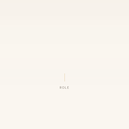
ROLE
ORGANIZAÇÕES QUE CONFIAM NO NOSSO TRABALHO