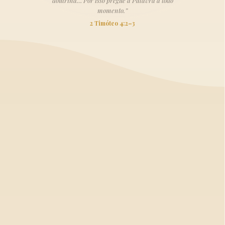
doutrina… Por isso pregue a Palavra a todo
momento.”
2 Timóteo 4:2–3