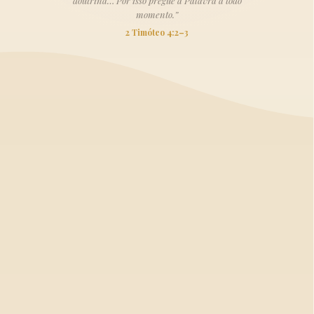
doutrina… Por isso pregue a Palavra a todo
momento.”
2 Timóteo 4:2–3