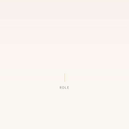
ROLE
ORGANIZAÇÕES QUE CONFIAM NO NOSSO TRABALHO