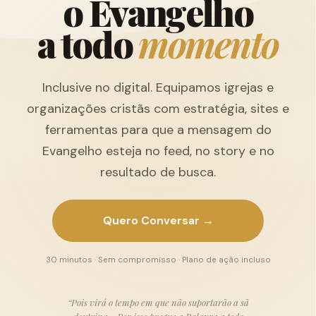
o
E
v
a
n
g
e
l
h
o
a
t
o
d
o
m
o
m
e
n
t
o
Inclusive no digital. Equipamos igrejas e
organizações cristãs com estratégia, sites e
ferramentas para que a mensagem do
Evangelho esteja no feed, no story e no
resultado de busca.
Quero Conversar →
30 minutos · Sem compromisso · Plano de ação incluso
“Pois virá o tempo em que não suportarão a sã