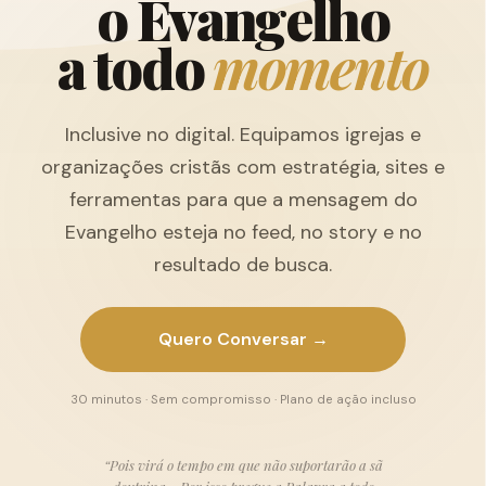
o
E
v
a
n
g
e
l
h
o
a
t
o
d
o
m
o
m
e
n
t
o
Inclusive no digital. Equipamos igrejas e
organizações cristãs com estratégia, sites e
ferramentas para que a mensagem do
Evangelho esteja no feed, no story e no
resultado de busca.
Quero Conversar →
30 minutos · Sem compromisso · Plano de ação incluso
“Pois virá o tempo em que não suportarão a sã