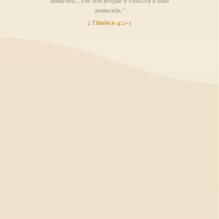
doutrina… Por isso pregue a Palavra a todo
momento.”
2 Timóteo 4:2–3