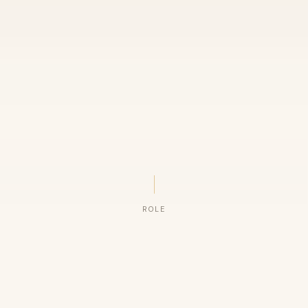
ROLE
ORGANIZAÇÕES QUE CONFIAM NO NOSSO TRABALHO