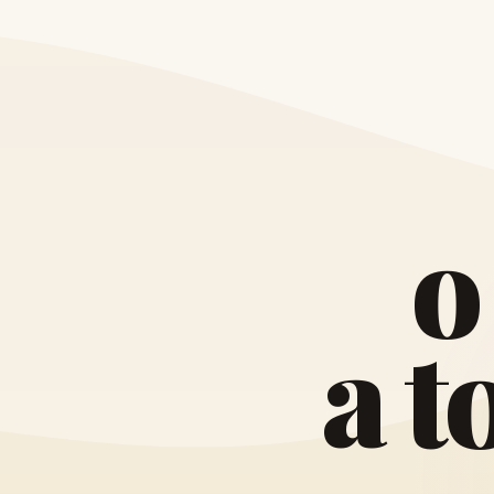
o
a
t