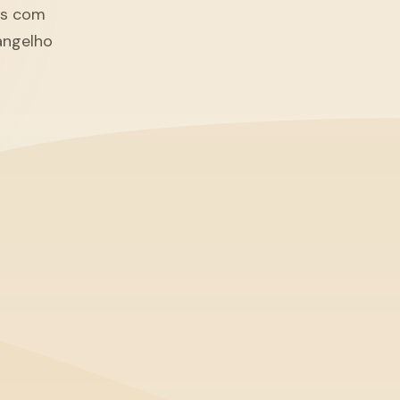
tãs com
angelho