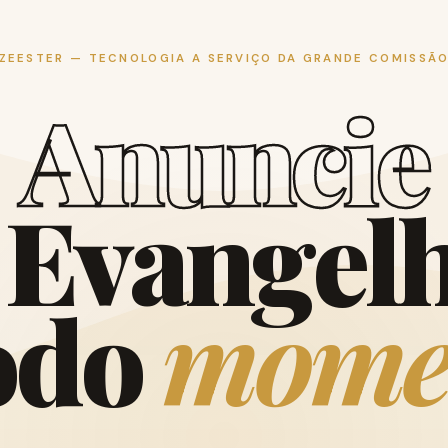
ZEESTER — TECNOLOGIA A SERVIÇO DA GRANDE COMISSÃ
A
n
u
n
c
i
e
E
v
a
n
g
e
l
o
d
o
m
o
m