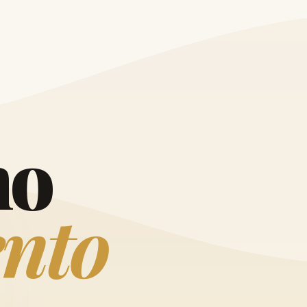
O
h
o
e
n
t
o