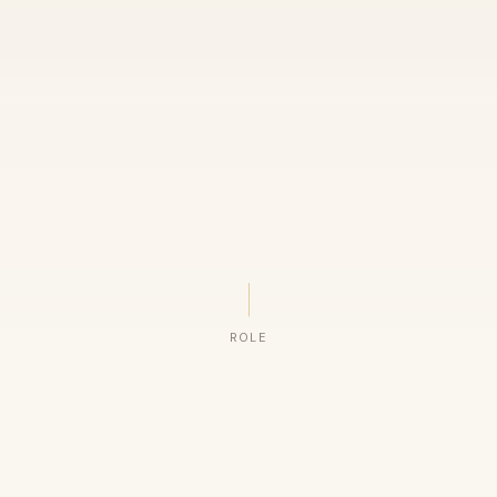
ROLE
ORGANIZAÇÕES QUE CONFIAM NO NOSSO TRABALHO