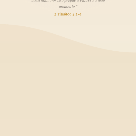
doutrina… Por isso pregue a Palavra a todo
momento.”
2 Timóteo 4:2–3