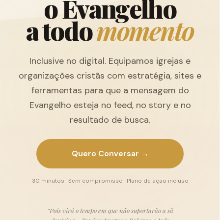
o
E
v
a
n
g
e
l
h
o
a
t
o
d
o
m
o
m
e
n
t
o
Inclusive no digital. Equipamos igrejas e
organizações cristãs com estratégia, sites e
ferramentas para que a mensagem do
Evangelho esteja no feed, no story e no
resultado de busca.
Quero Conversar →
30 minutos · Sem compromisso · Plano de ação incluso
“Pois virá o tempo em que não suportarão a sã