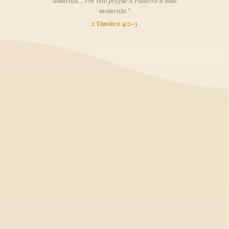
doutrina… Por isso pregue a Palavra a todo
momento.”
2 Timóteo 4:2–3