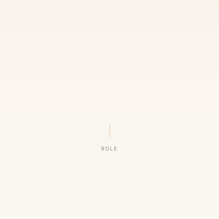
ROLE
ORGANIZAÇÕES QUE CONFIAM NO NOSSO TRABALHO