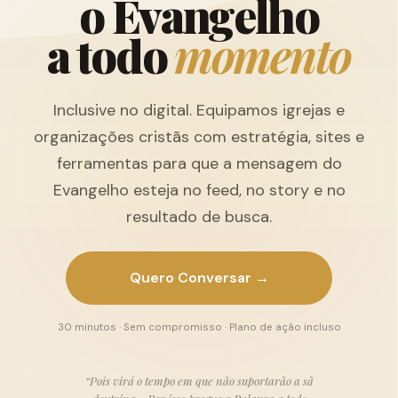
o
E
v
a
n
g
e
l
h
o
a
t
o
d
o
m
o
m
e
n
t
o
Inclusive no digital. Equipamos igrejas e
organizações cristãs com estratégia, sites e
ferramentas para que a mensagem do
Evangelho esteja no feed, no story e no
resultado de busca.
Quero Conversar →
30 minutos · Sem compromisso · Plano de ação incluso
“Pois virá o tempo em que não suportarão a sã