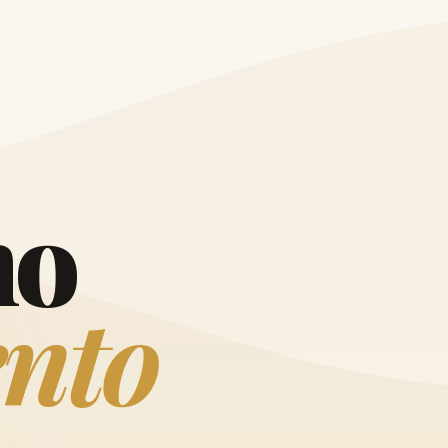
O
h
o
e
n
t
o