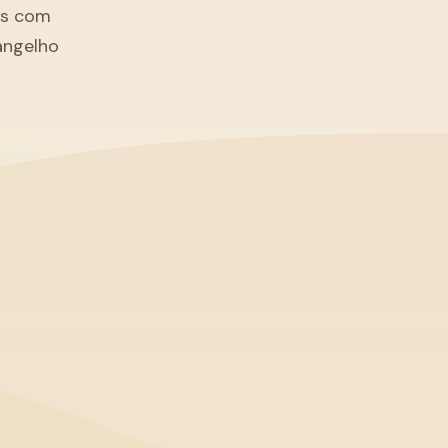
tãs com
angelho