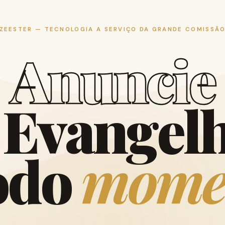
ZEESTER — TECNOLOGIA A SERVIÇO DA GRANDE COMISSÃ
A
n
u
n
c
i
e
E
v
a
n
g
e
l
o
d
o
m
o
m