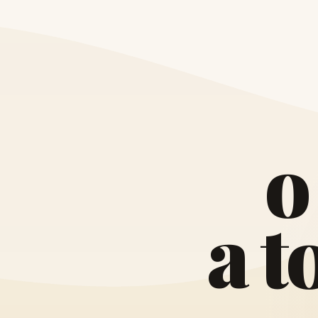
o
a
t