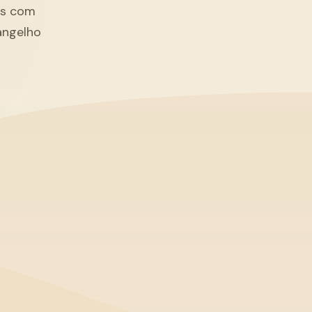
tãs com
angelho