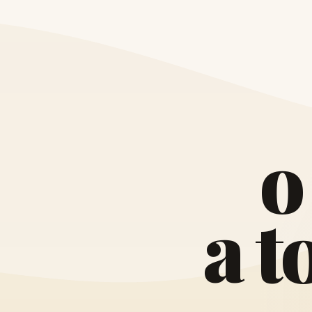
o
a
t