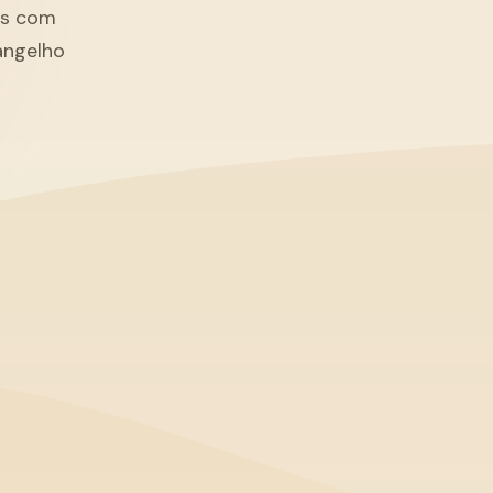
tãs com
angelho