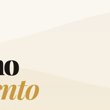
O
h
o
e
n
t
o