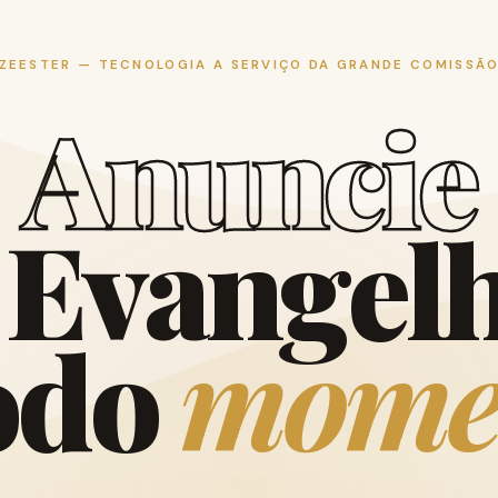
ZEESTER — TECNOLOGIA A SERVIÇO DA GRANDE COMISSÃ
A
n
u
n
c
i
e
E
v
a
n
g
e
l
o
d
o
m
o
m