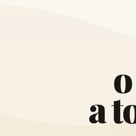
o
a
t