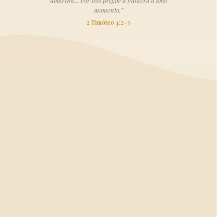
doutrina… Por isso pregue a Palavra a todo
momento.”
2 Timóteo 4:2–3