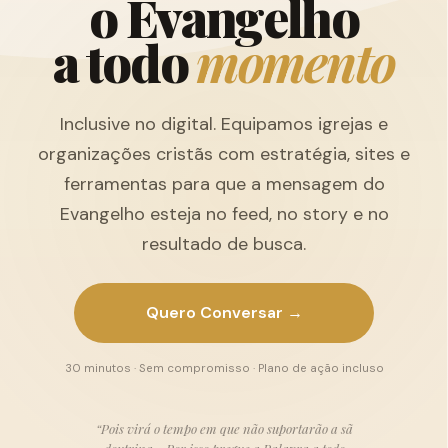
o
E
v
a
n
g
e
l
h
o
a
t
o
d
o
m
o
m
e
n
t
o
Inclusive no digital. Equipamos igrejas e
organizações cristãs com estratégia, sites e
ferramentas para que a mensagem do
Evangelho esteja no feed, no story e no
resultado de busca.
Quero Conversar →
30 minutos · Sem compromisso · Plano de ação incluso
“Pois virá o tempo em que não suportarão a sã