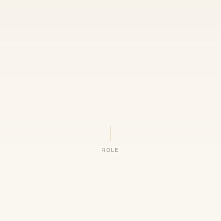
ROLE
ORGANIZAÇÕES QUE CONFIAM NO NOSSO TRABALHO