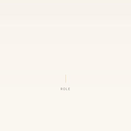
ROLE
ORGANIZAÇÕES QUE CONFIAM NO NOSSO TRABALHO