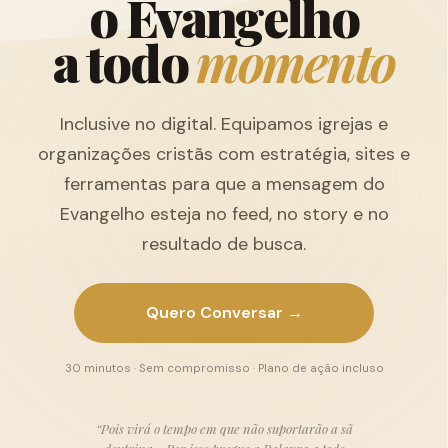
o
E
v
a
n
g
e
l
h
o
a
t
o
d
o
m
o
m
e
n
t
o
Inclusive no digital. Equipamos igrejas e
organizações cristãs com estratégia, sites e
ferramentas para que a mensagem do
Evangelho esteja no feed, no story e no
resultado de busca.
Quero Conversar →
30 minutos · Sem compromisso · Plano de ação incluso
“Pois virá o tempo em que não suportarão a sã