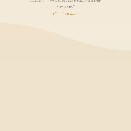
doutrina… Por isso pregue a Palavra a todo
momento.”
2 Timóteo 4:2–3