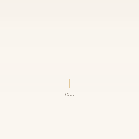
ROLE
ORGANIZAÇÕES QUE CONFIAM NO NOSSO TRABALHO