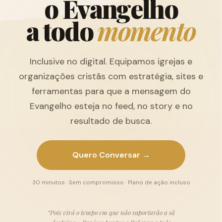
o
E
v
a
n
g
e
l
h
o
a
t
o
d
o
m
o
m
e
n
t
o
Inclusive no digital. Equipamos igrejas e
organizações cristãs com estratégia, sites e
ferramentas para que a mensagem do
Evangelho esteja no feed, no story e no
resultado de busca.
Quero Conversar →
30 minutos · Sem compromisso · Plano de ação incluso
“Pois virá o tempo em que não suportarão a sã