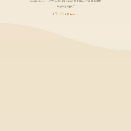
doutrina… Por isso pregue a Palavra a todo
momento.”
2 Timóteo 4:2–3