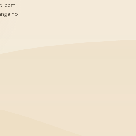
tãs com
angelho