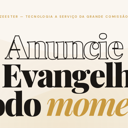
ZEESTER — TECNOLOGIA A SERVIÇO DA GRANDE COMISSÃ
A
n
u
n
c
i
e
E
v
a
n
g
e
l
o
d
o
m
o
m