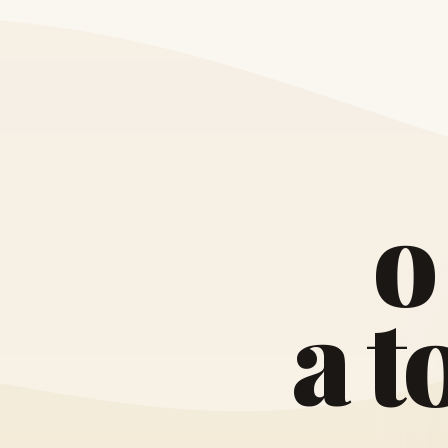
o
a
t