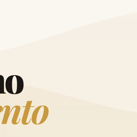
O
h
o
e
n
t
o