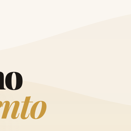
O
h
o
e
n
t
o