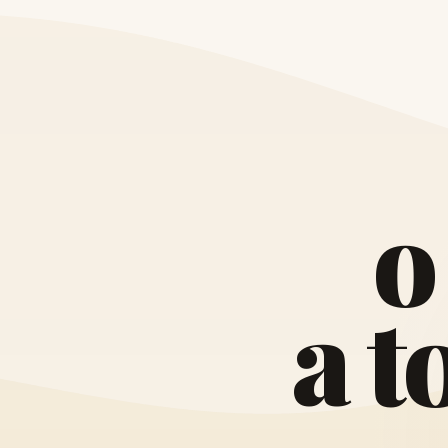
o
a
t