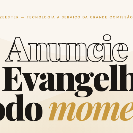
ZEESTER — TECNOLOGIA A SERVIÇO DA GRANDE COMISSÃ
A
n
u
n
c
i
e
E
v
a
n
g
e
l
o
d
o
m
o
m