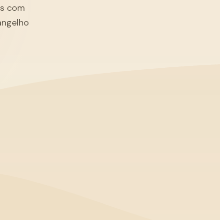
tãs com
angelho