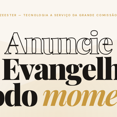
ZEESTER — TECNOLOGIA A SERVIÇO DA GRANDE COMISSÃ
A
n
u
n
c
i
e
E
v
a
n
g
e
l
o
d
o
m
o
m