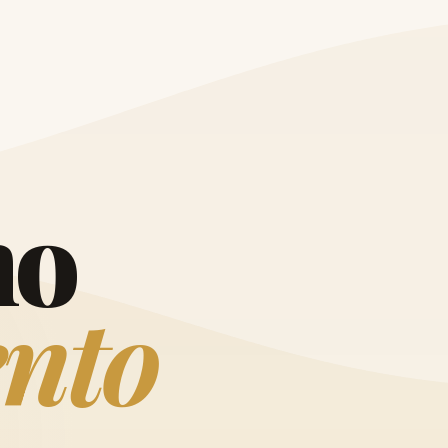
O
h
o
e
n
t
o