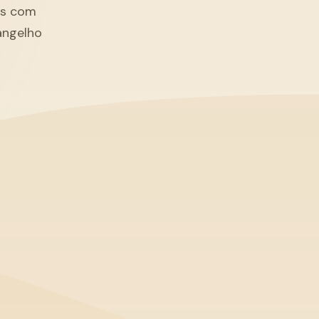
tãs com
angelho