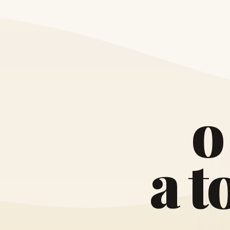
o
a
t