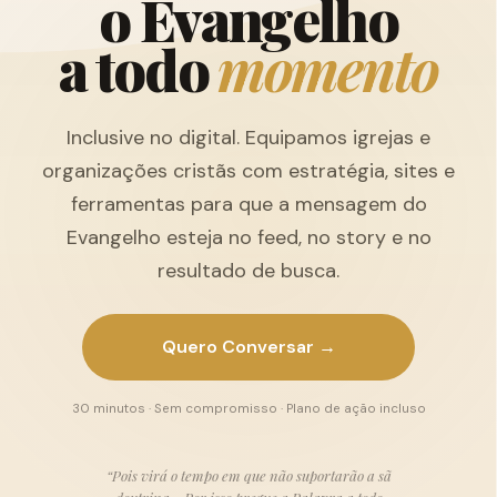
o
E
v
a
n
g
e
l
h
o
a
t
o
d
o
m
o
m
e
n
t
o
Inclusive no digital. Equipamos igrejas e
organizações cristãs com estratégia, sites e
ferramentas para que a mensagem do
Evangelho esteja no feed, no story e no
resultado de busca.
Quero Conversar →
30 minutos · Sem compromisso · Plano de ação incluso
“Pois virá o tempo em que não suportarão a sã