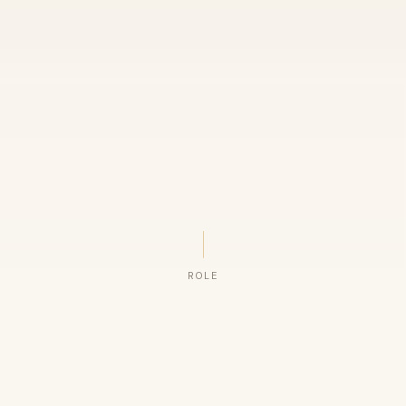
ROLE
ORGANIZAÇÕES QUE CONFIAM NO NOSSO TRABALHO