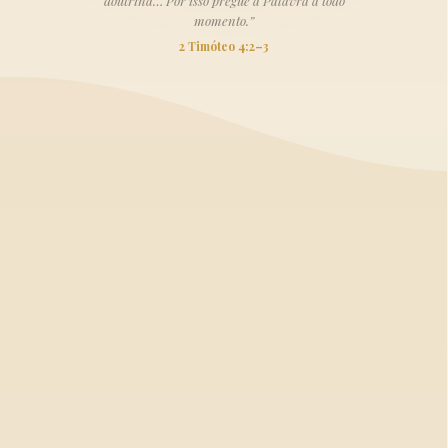
doutrina… Por isso pregue a Palavra a todo
momento.”
2 Timóteo 4:2–3