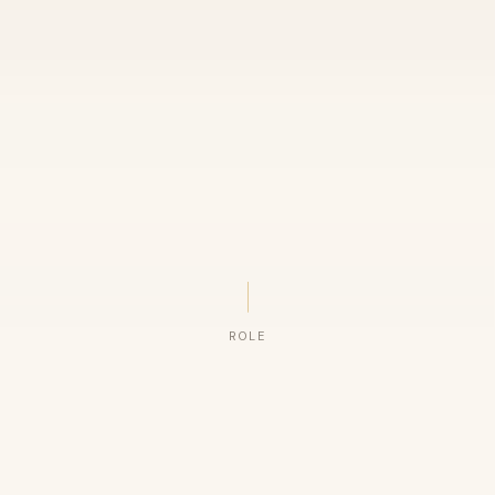
ROLE
ORGANIZAÇÕES QUE CONFIAM NO NOSSO TRABALHO