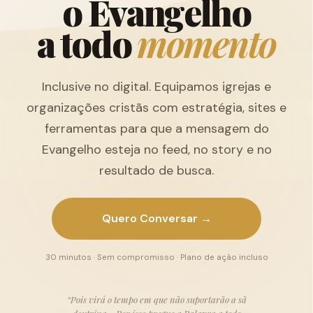
o
E
v
a
n
g
e
l
h
o
a
t
o
d
o
m
o
m
e
n
t
o
Inclusive no digital. Equipamos igrejas e
organizações cristãs com estratégia, sites e
ferramentas para que a mensagem do
Evangelho esteja no feed, no story e no
resultado de busca.
Quero Conversar →
30 minutos · Sem compromisso · Plano de ação incluso
“Pois virá o tempo em que não suportarão a sã