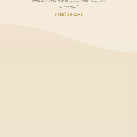
doutrina… Por isso pregue a Palavra a todo
momento.”
2 Timóteo 4:2–3