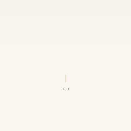
ROLE
ORGANIZAÇÕES QUE CONFIAM NO NOSSO TRABALHO