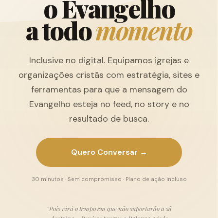
o
E
v
a
n
g
e
l
h
o
a
t
o
d
o
m
o
m
e
n
t
o
Inclusive no digital. Equipamos igrejas e
organizações cristãs com estratégia, sites e
ferramentas para que a mensagem do
Evangelho esteja no feed, no story e no
resultado de busca.
Quero Conversar →
30 minutos · Sem compromisso · Plano de ação incluso
“Pois virá o tempo em que não suportarão a sã