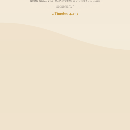
doutrina… Por isso pregue a Palavra a todo
momento.”
2 Timóteo 4:2–3