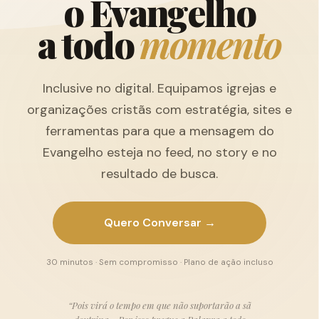
o
E
v
a
n
g
e
l
h
o
a
t
o
d
o
m
o
m
e
n
t
o
Inclusive no digital. Equipamos igrejas e
organizações cristãs com estratégia, sites e
ferramentas para que a mensagem do
Evangelho esteja no feed, no story e no
resultado de busca.
Quero Conversar →
30 minutos · Sem compromisso · Plano de ação incluso
“Pois virá o tempo em que não suportarão a sã