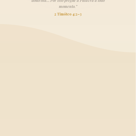
doutrina… Por isso pregue a Palavra a todo
momento.”
2 Timóteo 4:2–3