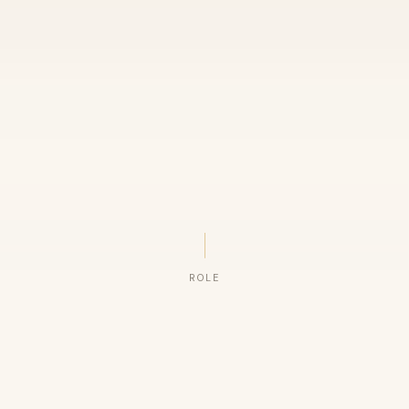
ROLE
ORGANIZAÇÕES QUE CONFIAM NO NOSSO TRABALHO