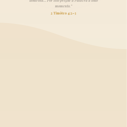
doutrina… Por isso pregue a Palavra a todo
momento.”
2 Timóteo 4:2–3