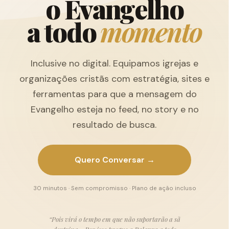
o
E
v
a
n
g
e
l
h
o
a
t
o
d
o
m
o
m
e
n
t
o
Inclusive no digital. Equipamos igrejas e
organizações cristãs com estratégia, sites e
ferramentas para que a mensagem do
Evangelho esteja no feed, no story e no
resultado de busca.
Quero Conversar →
30 minutos · Sem compromisso · Plano de ação incluso
“Pois virá o tempo em que não suportarão a sã