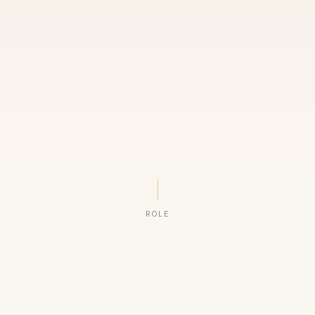
ROLE
ORGANIZAÇÕES QUE CONFIAM NO NOSSO TRABALHO