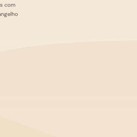
tãs com
angelho