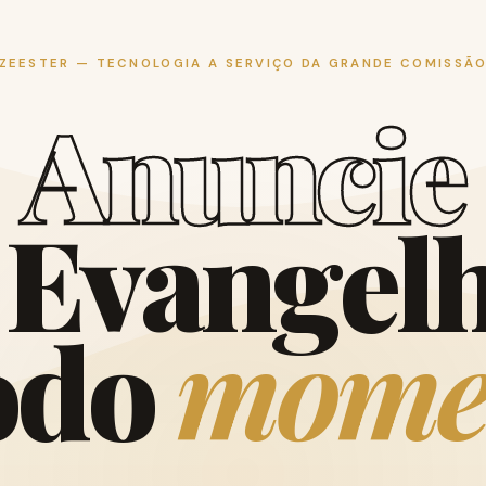
ZEESTER — TECNOLOGIA A SERVIÇO DA GRANDE COMISSÃ
A
n
u
n
c
i
e
E
v
a
n
g
e
l
o
d
o
m
o
m