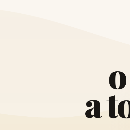
o
a
t