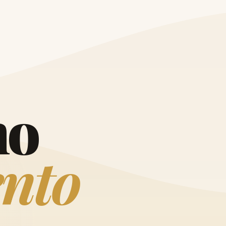
O
h
o
e
n
t
o