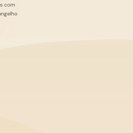
tãs com
angelho