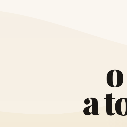
o
a
t