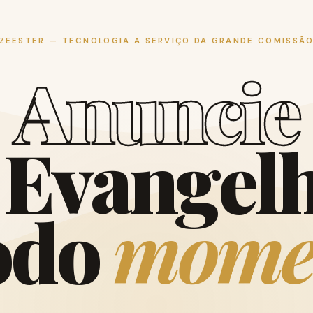
ZEESTER — TECNOLOGIA A SERVIÇO DA GRANDE COMISSÃ
A
n
u
n
c
i
e
E
v
a
n
g
e
l
o
d
o
m
o
m