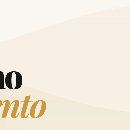
O
h
o
e
n
t
o