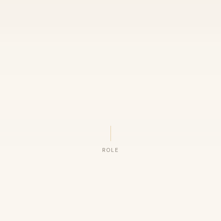
ROLE
ORGANIZAÇÕES QUE CONFIAM NO NOSSO TRABALHO