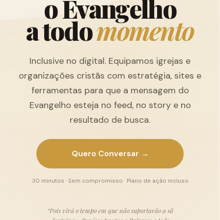
o
E
v
a
n
g
e
l
h
o
a
t
o
d
o
m
o
m
e
n
t
o
Inclusive no digital. Equipamos igrejas e
organizações cristãs com estratégia, sites e
ferramentas para que a mensagem do
Evangelho esteja no feed, no story e no
resultado de busca.
Quero Conversar →
30 minutos · Sem compromisso · Plano de ação incluso
“Pois virá o tempo em que não suportarão a sã