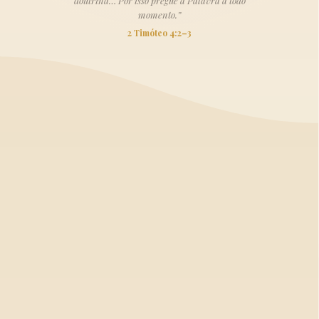
doutrina… Por isso pregue a Palavra a todo
momento.”
2 Timóteo 4:2–3