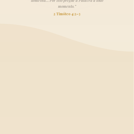
doutrina… Por isso pregue a Palavra a todo
momento.”
2 Timóteo 4:2–3