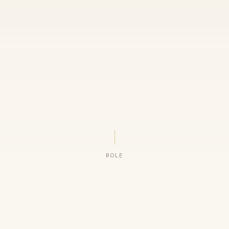
ROLE
ORGANIZAÇÕES QUE CONFIAM NO NOSSO TRABALHO