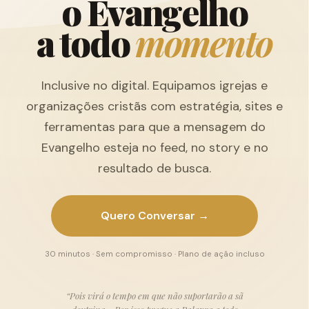
o
E
v
a
n
g
e
l
h
o
a
t
o
d
o
m
o
m
e
n
t
o
Inclusive no digital. Equipamos igrejas e
organizações cristãs com estratégia, sites e
ferramentas para que a mensagem do
Evangelho esteja no feed, no story e no
resultado de busca.
Quero Conversar →
30 minutos · Sem compromisso · Plano de ação incluso
“Pois virá o tempo em que não suportarão a sã