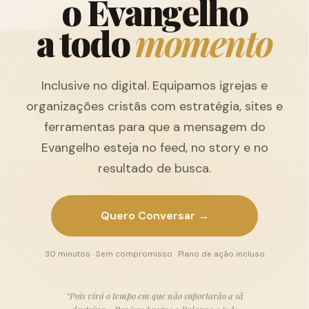
o
E
v
a
n
g
e
l
h
o
a
t
o
d
o
m
o
m
e
n
t
o
Inclusive no digital. Equipamos igrejas e
organizações cristãs com estratégia, sites e
ferramentas para que a mensagem do
Evangelho esteja no feed, no story e no
resultado de busca.
Quero Conversar →
30 minutos · Sem compromisso · Plano de ação incluso
“Pois virá o tempo em que não suportarão a sã