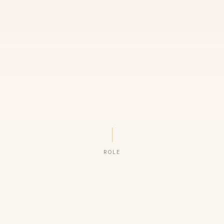
ROLE
ORGANIZAÇÕES QUE CONFIAM NO NOSSO TRABALHO