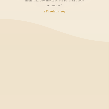
doutrina… Por isso pregue a Palavra a todo
momento.”
2 Timóteo 4:2–3