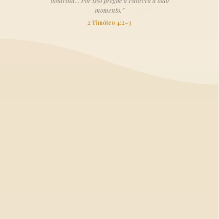
doutrina… Por isso pregue a Palavra a todo
momento.”
2 Timóteo 4:2–3