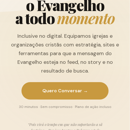
o
E
v
a
n
g
e
l
h
o
a
t
o
d
o
m
o
m
e
n
t
o
Inclusive no digital. Equipamos igrejas e
organizações cristãs com estratégia, sites e
ferramentas para que a mensagem do
Evangelho esteja no feed, no story e no
resultado de busca.
Quero Conversar →
30 minutos · Sem compromisso · Plano de ação incluso
“Pois virá o tempo em que não suportarão a sã