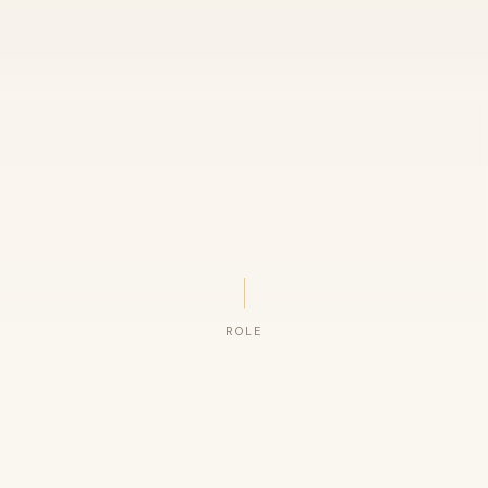
ROLE
ORGANIZAÇÕES QUE CONFIAM NO NOSSO TRABALHO