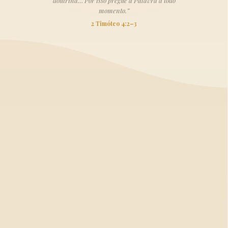
doutrina… Por isso pregue a Palavra a todo
momento.”
2 Timóteo 4:2–3