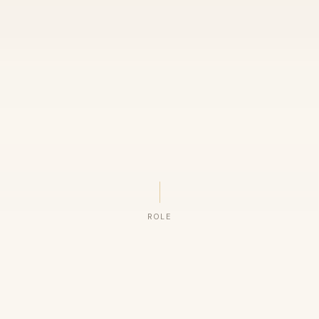
ROLE
ORGANIZAÇÕES QUE CONFIAM NO NOSSO TRABALHO