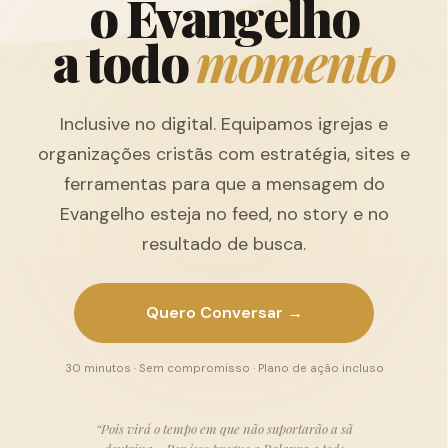
o
E
v
a
n
g
e
l
h
o
a
t
o
d
o
m
o
m
e
n
t
o
Inclusive no digital. Equipamos igrejas e
organizações cristãs com estratégia, sites e
ferramentas para que a mensagem do
Evangelho esteja no feed, no story e no
resultado de busca.
Quero Conversar →
30 minutos · Sem compromisso · Plano de ação incluso
“Pois virá o tempo em que não suportarão a sã