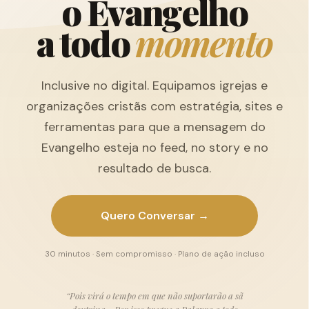
o
E
v
a
n
g
e
l
h
o
a
t
o
d
o
m
o
m
e
n
t
o
Inclusive no digital. Equipamos igrejas e
organizações cristãs com estratégia, sites e
ferramentas para que a mensagem do
Evangelho esteja no feed, no story e no
resultado de busca.
Quero Conversar →
30 minutos · Sem compromisso · Plano de ação incluso
“Pois virá o tempo em que não suportarão a sã