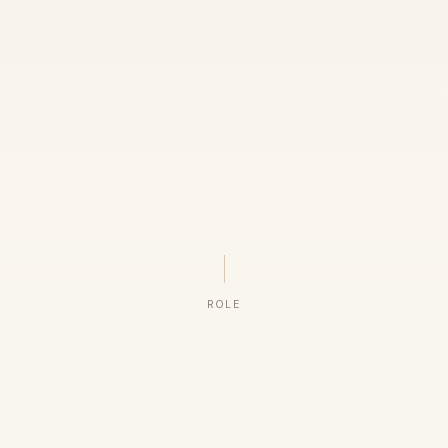
ROLE
ORGANIZAÇÕES QUE CONFIAM NO NOSSO TRABALHO