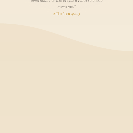
doutrina… Por isso pregue a Palavra a todo
momento.”
2 Timóteo 4:2–3