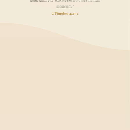
doutrina… Por isso pregue a Palavra a todo
momento.”
2 Timóteo 4:2–3