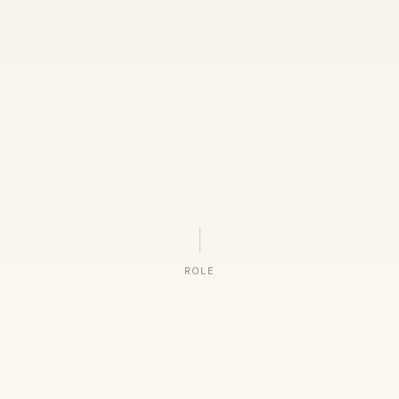
ROLE
ORGANIZAÇÕES QUE CONFIAM NO NOSSO TRABALHO