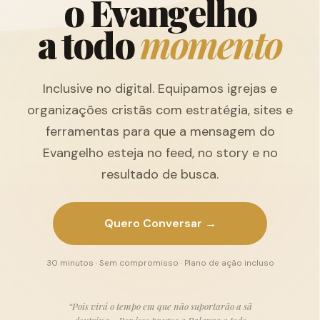
o
E
v
a
n
g
e
l
h
o
a
t
o
d
o
m
o
m
e
n
t
o
Inclusive no digital. Equipamos igrejas e
organizações cristãs com estratégia, sites e
ferramentas para que a mensagem do
Evangelho esteja no feed, no story e no
resultado de busca.
Quero Conversar →
30 minutos · Sem compromisso · Plano de ação incluso
“Pois virá o tempo em que não suportarão a sã