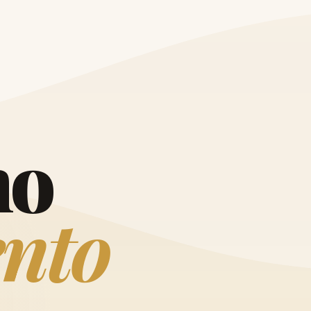
O
h
o
e
n
t
o