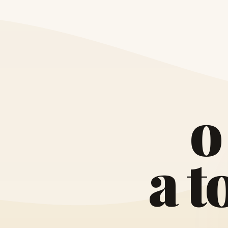
o
a
t