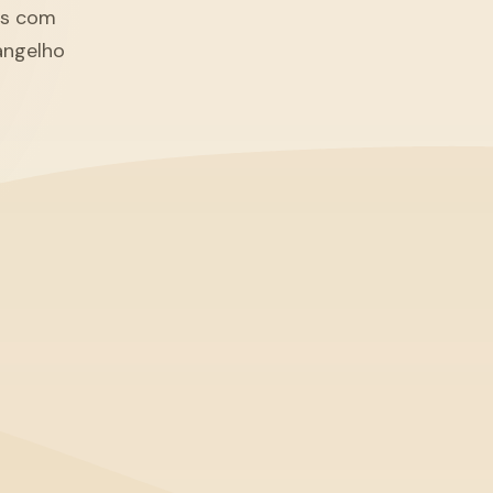
tãs com
angelho