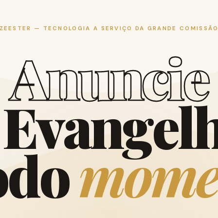
ZEESTER — TECNOLOGIA A SERVIÇO DA GRANDE COMISSÃ
A
n
u
n
c
i
e
E
v
a
n
g
e
l
o
d
o
m
o
m