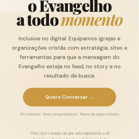
o
E
v
a
n
g
e
l
h
o
a
t
o
d
o
m
o
m
e
n
t
o
Inclusive no digital. Equipamos igrejas e
organizações cristãs com estratégia, sites e
ferramentas para que a mensagem do
Evangelho esteja no feed, no story e no
resultado de busca.
Quero Conversar →
30 minutos · Sem compromisso · Plano de ação incluso
“Pois virá o tempo em que não suportarão a sã