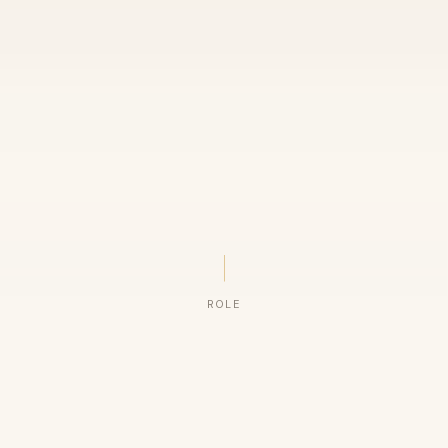
ROLE
ORGANIZAÇÕES QUE CONFIAM NO NOSSO TRABALHO