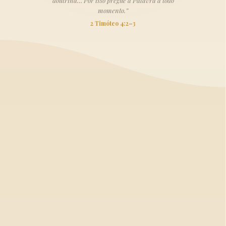
doutrina… Por isso pregue a Palavra a todo
momento.”
2 Timóteo 4:2–3