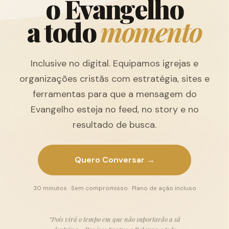
o
E
v
a
n
g
e
l
h
o
a
t
o
d
o
m
o
m
e
n
t
o
Inclusive no digital. Equipamos igrejas e
organizações cristãs com estratégia, sites e
ferramentas para que a mensagem do
Evangelho esteja no feed, no story e no
resultado de busca.
Quero Conversar →
30 minutos · Sem compromisso · Plano de ação incluso
“Pois virá o tempo em que não suportarão a sã