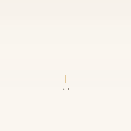
ROLE
ORGANIZAÇÕES QUE CONFIAM NO NOSSO TRABALHO