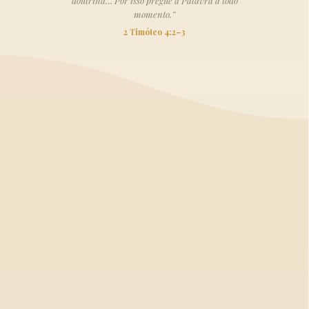
doutrina… Por isso pregue a Palavra a todo
momento.”
2 Timóteo 4:2–3